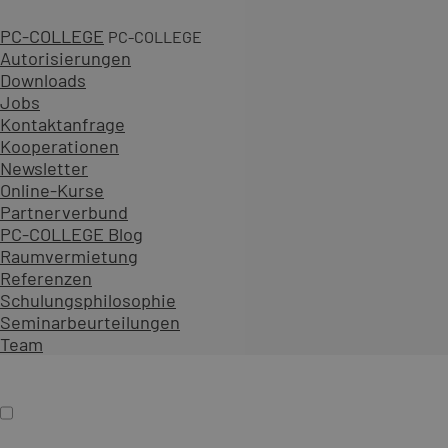
PC-COLLEGE
PC-COLLEGE
Autorisierungen
Downloads
Jobs
1 Tag
Kontaktanfrage
Kooperationen
ab 590,00 € zzgl. MwSt.
Newsletter
An 28 Standorten oder online
Online-Kurse
Diesen Kurs als offenes Seminar buchen
Partnerverbund
Gemeinsam mit Teilnehmenden aus verschiedenen Unt
PC-COLLEGE Blog
Als Präsenzseminar oder Live-Online-Training zu festen
Raumvermietung
Referenzen
Inhalt erweitern
Schulungsphilosophie
Präsenz
Online
Termin auswählen
Seminarbeurteilungen
Firmenschulung
Team