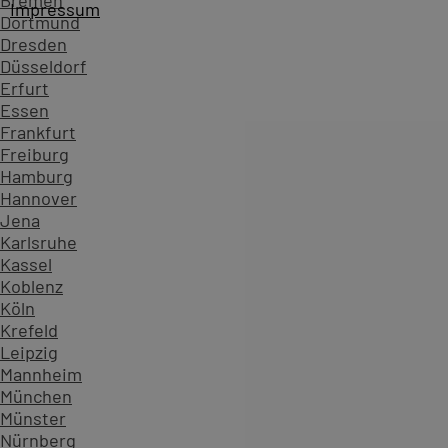
Bremen
Impressum
Dortmund
Dresden
Düsseldorf
Erfurt
Essen
Frankfurt
Freiburg
Hamburg
Hannover
Jena
Karlsruhe
Kassel
Koblenz
Köln
Startseite
Kursübersicht ...
Alle Photoshop Kurse
Adobe
Krefeld
Zahlen, die Vertrauen schaffen - überzeugen Sie sich sel
Leipzig
Mannheim
234.629
München
Teilnehmende
Münster
904
Nürnberg