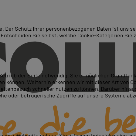
. Der Schutz Ihrer personenbezogenen Daten ist uns seh
 Entscheiden Sie selbst, welche Cookie-Kategorien Sie 
Suche
ketinganwender
 Betrieb der Seite notwendig. Sie ermöglichen Grundfun
 können. Weiterhin erkennen wir mit dieser Art von Cook
itenbesuch schneller nutzen zu können. Darüber hinaus
iche oder betrügerische Zugriffe auf unsere Systeme ab
d optimieren
tellen
 einsetzen
unsere Webseite nutzen. Sie erfassen beispielsweise, w