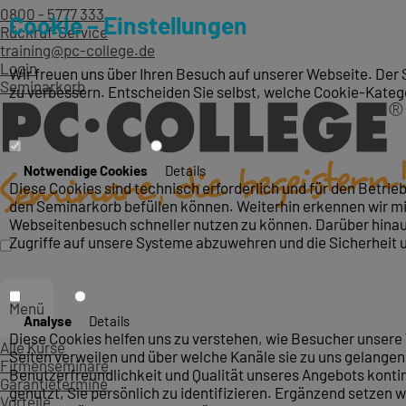
0800 - 5777 333
Cookie – Einstellungen
Rückruf-Service
training@pc-college.de
Login
Wir freuen uns über Ihren Besuch auf unserer Webseite. Der 
Seminarkorb
zu verbessern. Entscheiden Sie selbst, welche Cookie-Kateg
Notwendige Cookies
Details
Diese Cookies sind technisch erforderlich und für den Betri
den Seminarkorb befüllen können. Weiterhin erkennen wir mit
Webseitenbesuch schneller nutzen zu können. Darüber hinaus
Zugriffe auf unsere Systeme abzuwehren und die Sicherheit 
Menü
Analyse
Details
Diese Cookies helfen uns zu verstehen, wie Besucher unsere 
Alle Kurse
Seiten verweilen und über welche Kanäle sie zu uns gelangen.
Firmenseminare
Benutzerfreundlichkeit und Qualität unseres Angebots konti
Garantietermine
genutzt, Sie persönlich zu identifizieren. Ergänzend setzen w
Vorteile