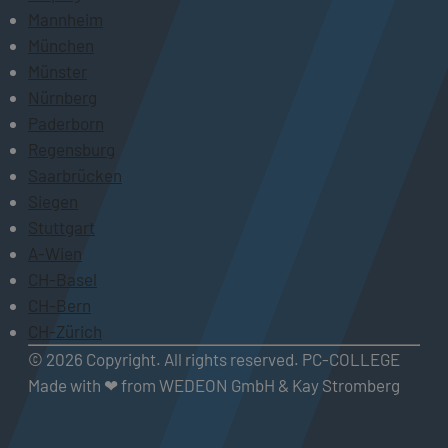
Mannheim
München
Münster
Nürnberg
Paderborn
Regensburg
Saarbrücken
Siegen
Stuttgart
A-Wien
CH-Basel
CH-Bern
CH-Zürich
© 2026 Copyright. All rights reserved. PC-COLLEGE
Made with ❤ from WEDEON GmbH & Kay Stromberg