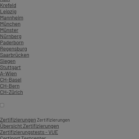
Krefeld
Leipzig
Mannheim
München
Münster
Nürnberg
Paderborn
Regensburg
Saarbrücken
Siegen
Stuttgart
A-Wien
CH-Basel
CH-Bern
CH-Zürich
Zertifizierungen
Zertifizierungen
Übersicht Zertifizierungen
Zertifizierungstests - VUE
Certiport Testcenter