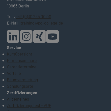
10963 Berlin
Tel.:
+49 (0)30 235 00 00
E-Mail:
training@pc-college.de
Service
Kursübersicht
Firmenseminare
Garantietermine
Vorteile
Raumvermietung
Schulungsorte
Zertifizierungen
Allgemeines
Zertifizierungstest - VUE