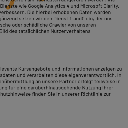
ienste wie Google Analytics 4 und Microsoft Clarity.
 verbessern. Die hierbei erhobenen Daten werden
gänzend setzen wir den Dienst fraud0 ein, der uns
rische oder schädliche Crawler von unseren
 Bild des tatsächlichen Nutzerverhaltens
toshop Schulungen für alle Erfahrungsstufen an.
ns und Grafiken zu erstellen. Wählen Sie zwischen
higkeiten auf das nächste Level!
relevante Kursangebote und Informationen anzeigen zu
daten und verarbeiten diese eigenverantwortlich. In
nübermittlung an unsere Partner erfolgt teilweise in
hen Sie bequem das Zentrum der bayerischen
tung für eine darüberhinausgehende Nutzung Ihrer
 Sehenswürdigkeiten zählen unter anderem der
hutzhinweise finden Sie in unserer Richtlinie zur
n München ist für jeden Geschmack etwas dabei. Ob
r Fuggerstadt Augsburg sind Sie in 50 Minuten bei uns.
rachigen Raum Weiterbildungen für Ihr IT-Know-how.