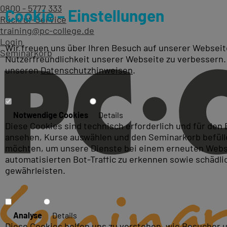
0800 - 5777 333
Cookie – Einstellungen
Rückruf-Service
training@pc-college.de
Login
Wir freuen uns über Ihren Besuch auf unserer Webseite
Seminarkorb
Nutzerfreundlichkeit unserer Webseite zu verbessern.
unseren
Datenschutzhinweisen
.
Photoshop Kurse und Photo
Notwendige Cookies
Details
Diese Cookies sind technisch erforderlich und für den
Kreativität im Fokus!
ansehen, Kurse auswählen und den Seminarkorb befüllen
möchten, um unsere Dienste bei einem erneuten Webse
automatisierten Bot-Traffic zu erkennen sowie schädl
gewährleisten.
Analyse
Details
Diese Cookies helfen uns zu verstehen, wie Besucher 