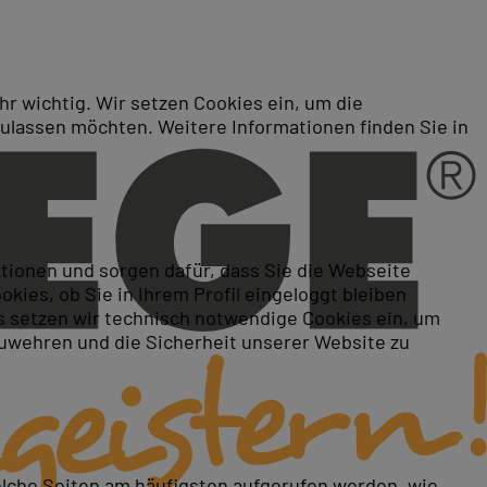
r wichtig. Wir setzen Cookies ein, um die
zulassen möchten. Weitere Informationen finden Sie in
n bei PC-COLLEGE: Ihre
ktionen und sorgen dafür, dass Sie die Webseite
ies, ob Sie in Ihrem Profil eingeloggt bleiben
 setzen wir technisch notwendige Cookies ein, um
zuwehren und die Sicherheit unserer Website zu
elche Seiten am häufigsten aufgerufen werden, wie