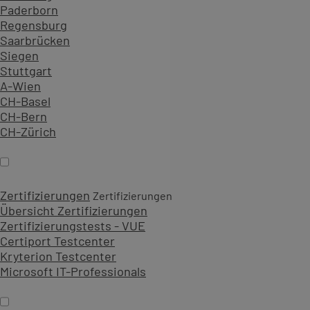
Paderborn
Regensburg
Saarbrücken
Siegen
Stuttgart
A-Wien
CH-Basel
CH-Bern
CH-Zürich
Zertifizierungen
Zertifizierungen
Übersicht Zertifizierungen
Zertifizierungstests - VUE
Certiport Testcenter
Kryterion Testcenter
Microsoft IT-Professionals