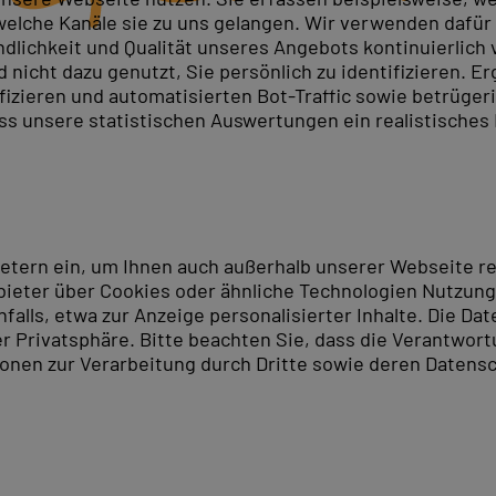
elche Kanäle sie zu uns gelangen. Wir verwenden dafür D
ndlichkeit und Qualität unseres Angebots kontinuierlich
nicht dazu genutzt, Sie persönlich zu identifizieren. Er
ifizieren und automatisierten Bot-Traffic sowie betrüge
ass unsere statistischen Auswertungen ein realistisches
ei PC-COLLEGE in München bieten wir professionelle Pho
Techniken und wertvolle Tipps, um beeindruckende Desig
Sie sich noch heute an und bringen Sie Ihre kreativen Fä
ndort München
ietern ein, um Ihnen auch außerhalb unserer Webseite 
ieter über Cookies oder ähnliche Technologien Nutzungs
lls, etwa zur Anzeige personalisierter Inhalte. Die Date
hop Schulungsstandort in München. Von hier aus erreic
er Privatsphäre. Bitte beachten Sie, dass die Verantwor
 Sehenswürdigkeiten zu entdecken. Zu den bekanntesten
tionen zur Verarbeitung durch Dritte sowie deren Datensc
das traditionelle Hofbräuhaus ist einen Besuch wert. I
iese Stadt ist immer einen Besuch wert.
 Sie in unter einer Stunde aus Rosenheim. Auch aus de
rse und Schulungen an, sondern im gesamten deutschsp