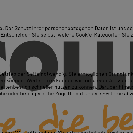
. Der Schutz Ihrer personenbezogenen Daten ist uns seh
 Entscheiden Sie selbst, welche Cookie-Kategorien Sie 
Suche
shop Schulungen in Münche
 Betrieb der Seite notwendig. Sie ermöglichen Grundfun
 können. Weiterhin erkennen wir mit dieser Art von Cook
itenbesuch schneller nutzen zu können. Darüber hinaus
iche oder betrügerische Zugriffe auf unsere Systeme ab
unsere Webseite nutzen. Sie erfassen beispielsweise, w