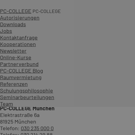
PC-COLLEGE
PC-COLLEGE
Autorisierungen
Downloads
Jobs
Kontaktanfrage
Kooperationen
Newsletter
Online-Kurse
Partnerverbund
PC-COLLEGE Blog
Raumvermietung
Referenzen
Ihr Kontakt für unsere Photosh
Schulungsphilosophie
Seminarbeurteilungen
Team
PC-COLLEGE München
Elektrastraße 6a
81925 München
Telefon:
030 235 000 0
Telefax: 030 214 29 88