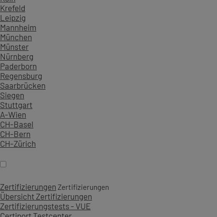
Krefeld
Leipzig
Mannheim
München
Münster
Nürnberg
Paderborn
Regensburg
Saarbrücken
Siegen
Stuttgart
A-Wien
CH-Basel
CH-Bern
CH-Zürich
Zertifizierungen
Zertifizierungen
Übersicht Zertifizierungen
Zertifizierungstests - VUE
Certiport Testcenter