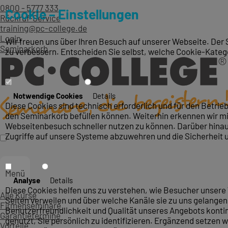
0800 - 5777 333
Cookie – Einstellungen
Rückruf-Service
training@pc-college.de
Login
Wir freuen uns über Ihren Besuch auf unserer Webseite. Der 
Seminarkorb
zu verbessern. Entscheiden Sie selbst, welche Cookie-Kateg
Notwendige Cookies
Details
Diese Cookies sind technisch erforderlich und für den Betri
den Seminarkorb befüllen können. Weiterhin erkennen wir mit
Webseitenbesuch schneller nutzen zu können. Darüber hinaus
Zugriffe auf unsere Systeme abzuwehren und die Sicherheit 
Menü
Analyse
Details
Diese Cookies helfen uns zu verstehen, wie Besucher unsere 
Alle Kurse
Seiten verweilen und über welche Kanäle sie zu uns gelangen.
Firmenseminare
Benutzerfreundlichkeit und Qualität unseres Angebots konti
Garantietermine
genutzt, Sie persönlich zu identifizieren. Ergänzend setzen w
Vorteile