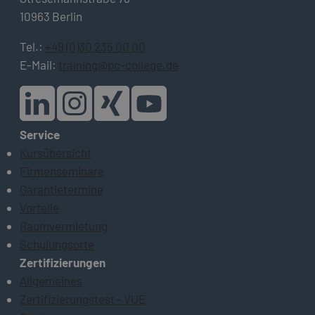
10963 Berlin
Tel.:
+49 (0)30 235 00 00
E-Mail:
training@pc-college.de
Service
Kursübersicht
Firmenseminare
Garantietermine
Vorteile
Raumvermietung
Schulungsorte
Zertifizierungen
Allgemeines
Zertifizierungstest - VUE