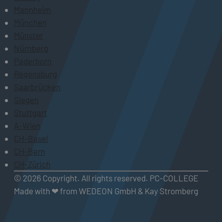
Mannheim
München
Münster
Nürnberg
Paderborn
Regensburg
Saarbrücken
Siegen
Stuttgart
A-Wien
CH-Basel
CH-Bern
CH-Zürich
© 2026 Copyright. All rights reserved. PC-COLLEGE
Made with ❤ from WEDEON GmbH & Kay Stromberg