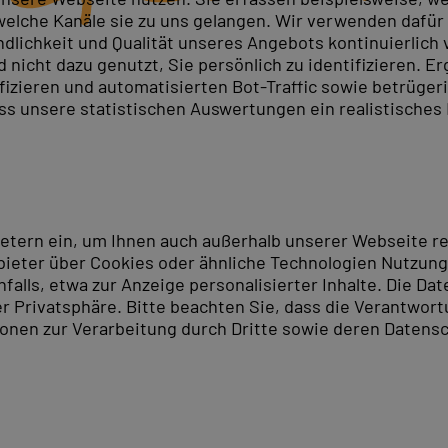
elche Kanäle sie zu uns gelangen. Wir verwenden dafür D
ndlichkeit und Qualität unseres Angebots kontinuierlich
nicht dazu genutzt, Sie persönlich zu identifizieren. Er
das Werkzeug. Ob Retusche, Composing oder Druckvorstu
ifizieren und automatisierten Bot-Traffic sowie betrüge
rt
- Kurse für Einsteiger und Profis.
ass unsere statistischen Auswertungen ein realistisches
benentechnik, Auswahlen, Retusche und die Ausgabe für 
ngs. Die Photoshop-Kurse bilden den Kern: PSG, PSA, Fr
) und Photoshop Elements (PSE, 2 Tage).
ops zu Reinzeichnung (ADD), Neuerungen (ADE, ADU) und
ietern ein, um Ihnen auch außerhalb unserer Webseite 
ieter über Cookies oder ähnliche Technologien Nutzungs
lls, etwa zur Anzeige personalisierter Inhalte. Die Date
inar in Erfurt
- Pausenverpflegung und Kursmaterial im 
er Privatsphäre. Bitte beachten Sie, dass die Verantwor
tionen zur Verarbeitung durch Dritte sowie deren Datensc
dort Erfurt
üringens Landeshauptstadt Erfurt. Die Stadt, die vor all