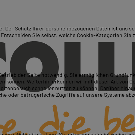
. Der Schutz Ihrer personenbezogenen Daten ist uns seh
 Entscheiden Sie selbst, welche Cookie-Kategorien Sie 
Suche
hotoshop Kurse in Erfurt od
 Betrieb der Seite notwendig. Sie ermöglichen Grundfun
 können. Weiterhin erkennen wir mit dieser Art von Cook
itenbesuch schneller nutzen zu können. Darüber hinaus
iche oder betrügerische Zugriffe auf unsere Systeme ab
unsere Webseite nutzen. Sie erfassen beispielsweise, w