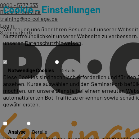
0800 - 5777 333
Cookie – Einstellungen
Rückruf-Service
training@pc-college.de
Login
Wir freuen uns über Ihren Besuch auf unserer Webseite
Seminarkorb
Nutzerfreundlichkeit unserer Webseite zu verbessern.
unseren
Datenschutzhinweisen
.
Photoshop Schulungen und P
Notwendige Cookies
Details
Diese Cookies sind technisch erforderlich und für den
ansehen, Kurse auswählen und den Seminarkorb befüllen
möchten, um unsere Dienste bei einem erneuten Webse
automatisierten Bot-Traffic zu erkennen sowie schädl
gewährleisten.
Analyse
Details
Diese Cookies helfen uns zu verstehen, wie Besucher 