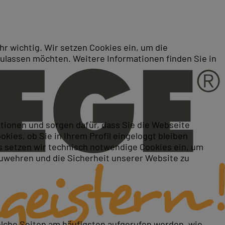
r wichtig. Wir setzen Cookies ein, um die
zulassen möchten. Weitere Informationen finden Sie in
er als Live-Online-Kurs:
ktionen und sorgen dafür, dass Sie die Webseite
ies, ob Sie in Ihrem Profil eingeloggt bleiben
 setzen wir technisch notwendige Cookies ein, um
zuwehren und die Sicherheit unserer Website zu
elche Seiten am häufigsten aufgerufen werden, wie