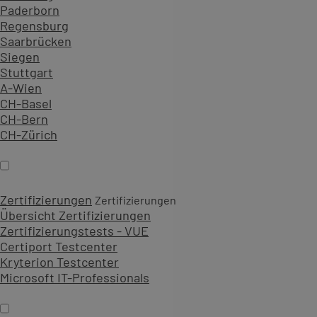
Paderborn
Regensburg
Saarbrücken
Siegen
Stuttgart
A-Wien
CH-Basel
CH-Bern
CH-Zürich
Zertifizierungen
Zertifizierungen
Übersicht Zertifizierungen
Zertifizierungstests - VUE
Certiport Testcenter
Kryterion Testcenter
Microsoft IT-Professionals