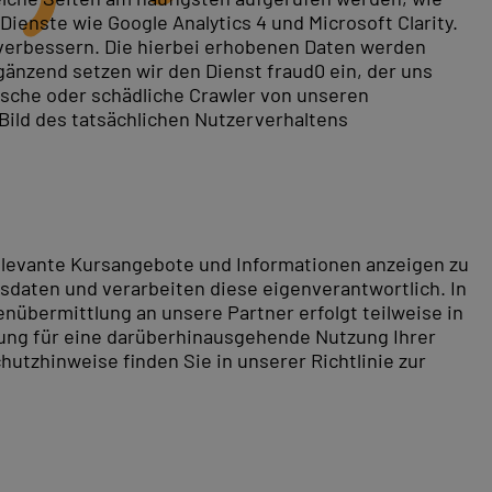
ienste wie Google Analytics 4 und Microsoft Clarity.
 verbessern. Die hierbei erhobenen Daten werden
gänzend setzen wir den Dienst fraud0 ein, der uns
fe: Wer das Programm beherrscht, arbeitet schneller
rische oder schädliche Crawler von unseren
 Bild des tatsächlichen Nutzerverhaltens
Print und Web. Im Aufbaukurs PSA (2 Tage) folgen Pfade,
eisteller und Masken (PSF, 2 Tage), Porträt-Retusche
 Marketing-Anwendung (PSM). Alle Kurse sind auch auf
relevante Kursangebote und Informationen anzeigen zu
daten und verarbeiten diese eigenverantwortlich. In
nübermittlung an unsere Partner erfolgt teilweise in
Preis enthalten. Alle Seminare auch als Live-Online-
tung für eine darüberhinausgehende Nutzung Ihrer
hutzhinweise finden Sie in unserer Richtlinie zur
em bekannt ist durch das Wirken Martin Luthers, gilt als