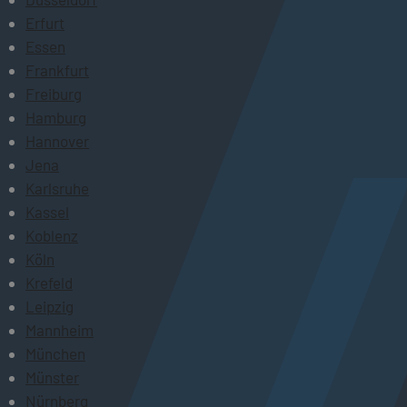
Erfurt
Essen
Frankfurt
Freiburg
Hamburg
Hannover
Jena
Karlsruhe
Kassel
Koblenz
Köln
Krefeld
Leipzig
Mannheim
München
Münster
Nürnberg