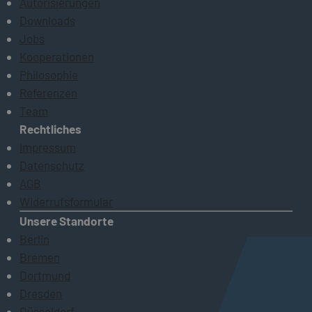
Autorisierungen
Downloads
Jobs
Kooperationen
Philosophie
Referenzen
Team
Rechtliches
Impressum
Datenschutz
AGB
Widerrufsformular
Unsere Standorte
Berlin
Bremen
Dortmund
Dresden
Düsseldorf