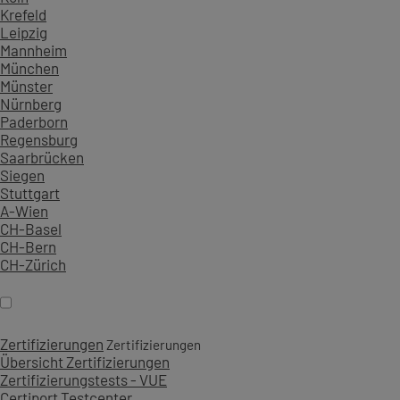
Krefeld
Leipzig
Mannheim
München
Münster
Nürnberg
Paderborn
Regensburg
Saarbrücken
Siegen
Stuttgart
A-Wien
CH-Basel
CH-Bern
CH-Zürich
Zertifizierungen
Zertifizierungen
Übersicht Zertifizierungen
Zertifizierungstests - VUE
Certiport Testcenter