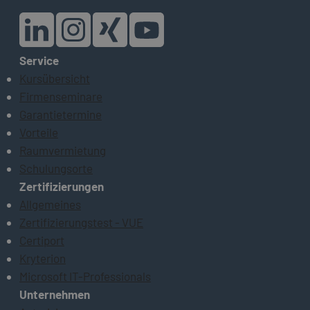
Service
Kursübersicht
Firmenseminare
Garantietermine
Vorteile
Raumvermietung
Schulungsorte
Zertifizierungen
Allgemeines
Zertifizierungstest - VUE
Certiport
Kryterion
Microsoft IT-Professionals
Unternehmen