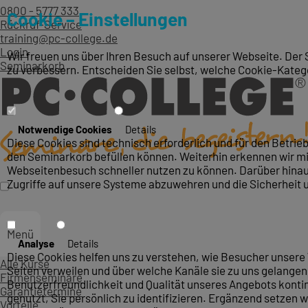
0800 - 5777 333
Cookie – Einstellungen
Rückruf-Service
training@pc-college.de
Login
Wir freuen uns über Ihren Besuch auf unserer Webseite. Der 
Seminarkorb
zu verbessern. Entscheiden Sie selbst, welche Cookie-Kateg
Notwendige Cookies
Details
Diese Cookies sind technisch erforderlich und für den Betri
den Seminarkorb befüllen können. Weiterhin erkennen wir mit
Webseitenbesuch schneller nutzen zu können. Darüber hinaus
Zugriffe auf unsere Systeme abzuwehren und die Sicherheit 
Menü
Analyse
Details
Diese Cookies helfen uns zu verstehen, wie Besucher unsere 
Alle Kurse
Seiten verweilen und über welche Kanäle sie zu uns gelangen.
Firmenseminare
Benutzerfreundlichkeit und Qualität unseres Angebots konti
Garantietermine
genutzt, Sie persönlich zu identifizieren. Ergänzend setzen w
Vorteile