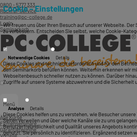
0800 - 5777 333
Cookie – Einstellungen
Rückruf-Service
training@pc-college.de
Login
Wir freuen uns über Ihren Besuch auf unserer Webseite. Der 
Seminarkorb
zu verbessern. Entscheiden Sie selbst, welche Cookie-Kateg
Notwendige Cookies
Details
Diese Cookies sind technisch erforderlich und für den Betri
den Seminarkorb befüllen können. Weiterhin erkennen wir mit
Webseitenbesuch schneller nutzen zu können. Darüber hinaus
Zugriffe auf unsere Systeme abzuwehren und die Sicherheit 
Menü
Analyse
Details
Diese Cookies helfen uns zu verstehen, wie Besucher unsere 
Alle Kurse
Seiten verweilen und über welche Kanäle sie zu uns gelangen.
Firmenseminare
Benutzerfreundlichkeit und Qualität unseres Angebots konti
Garantietermine
genutzt, Sie persönlich zu identifizieren. Ergänzend setzen w
Vorteile