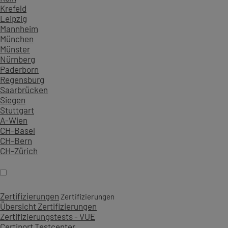
Krefeld
Leipzig
Mannheim
München
Münster
Nürnberg
Paderborn
Regensburg
Saarbrücken
Siegen
Stuttgart
A-Wien
CH-Basel
CH-Bern
CH-Zürich
Zertifizierungen
Zertifizierungen
Übersicht Zertifizierungen
Zertifizierungstests - VUE
Certiport Testcenter