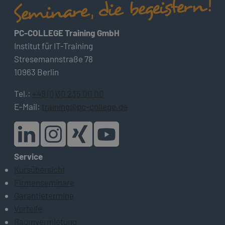
PC-COLLEGE Training GmbH
Institut für IT-Training
Stresemannstraße 78
10963 Berlin
Tel.:
+49 (0)30 235 00 00
E-Mail:
training@pc-college.de
Service
Kursübersicht
Firmenseminare
Garantietermine
Vorteile
Raumvermietung