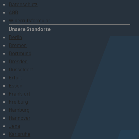
Datenschutz
AGB
Widerrufsformular
Unsere Standorte
Berlin
Bremen
Dortmund
Dresden
Düsseldorf
Erfurt
Essen
Frankfurt
Freiburg
Hamburg
Hannover
Jena
Karlsruhe