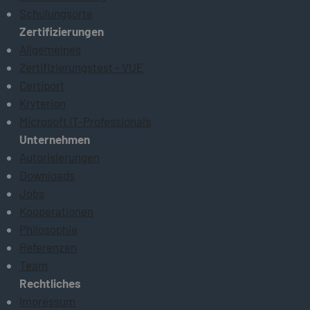
Schulungsorte
Zertifizierungen
Allgemeines
Zertifizierungstest - VUE
Certiport
Kryterion
Microsoft IT-Professionals
Unternehmen
Autorisierungen
Downloads
Jobs
Kooperationen
Philosophie
Referenzen
Team
Rechtliches
Impressum