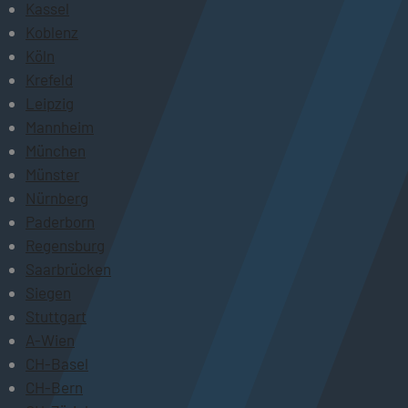
Kassel
Koblenz
Köln
Krefeld
Leipzig
Mannheim
München
Münster
Nürnberg
Paderborn
Regensburg
Saarbrücken
Siegen
Stuttgart
A-Wien
CH-Basel
CH-Bern