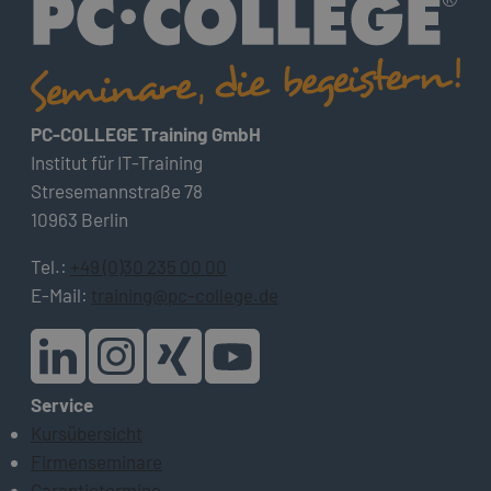
PC-COLLEGE Training GmbH
Institut für IT-Training
Stresemannstraße 78
10963 Berlin
Tel.:
+49 (0)30 235 00 00
E-Mail:
training@pc-college.de
Service
Kursübersicht
Firmenseminare
Garantietermine