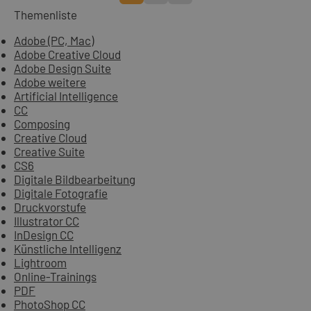
Themenliste
Adobe (PC, Mac)
Adobe Creative Cloud
Adobe Design Suite
Adobe weitere
Artificial Intelligence
CC
Composing
Creative Cloud
Creative Suite
CS6
Digitale Bildbearbeitung
Digitale Fotografie
Druckvorstufe
Illustrator CC
InDesign CC
Künstliche Intelligenz
Lightroom
Online-Trainings
PDF
PhotoShop CC