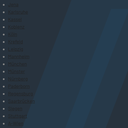
Jena
Karlsruhe
Kassel
Koblenz
Köln
Krefeld
Leipzig
Mannheim
München
Münster
Nürnberg
Paderborn
Regensburg
Saarbrücken
Siegen
Stuttgart
A-Wien