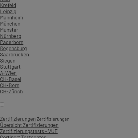
Krefeld
Leipzig
Mannheim
München
Münster
Nürnberg
Paderborn
Regensburg
Saarbrücken
Siegen
Stuttgart
A-Wien
CH-Basel
CH-Bern
CH-Zürich
Zertifizierungen
Zertifizierungen
Übersicht Zertifizierungen
Zertifizierungstests - VUE
Certiport Testcenter