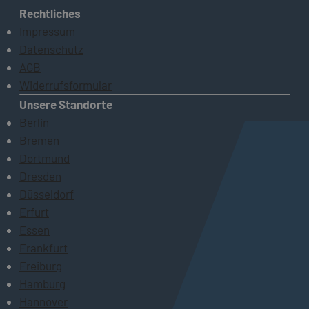
Rechtliches
Impressum
Datenschutz
AGB
Widerrufsformular
Unsere Standorte
Berlin
Bremen
Dortmund
Dresden
Düsseldorf
Erfurt
Essen
Frankfurt
Freiburg
Hamburg
Hannover