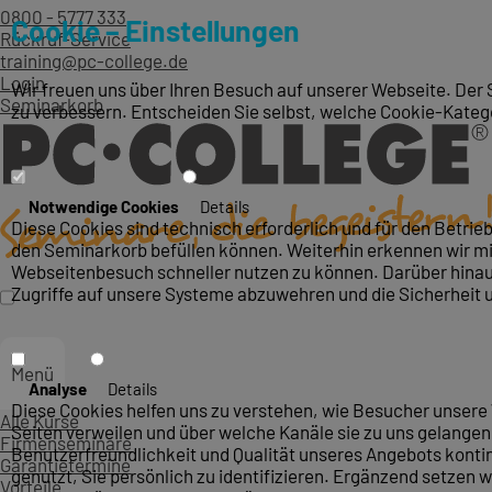
0800 - 5777 333
Cookie – Einstellungen
Rückruf-Service
training@pc-college.de
Login
Wir freuen uns über Ihren Besuch auf unserer Webseite. Der 
Seminarkorb
zu verbessern. Entscheiden Sie selbst, welche Cookie-Kateg
Notwendige Cookies
Details
Diese Cookies sind technisch erforderlich und für den Betri
den Seminarkorb befüllen können. Weiterhin erkennen wir mit
Webseitenbesuch schneller nutzen zu können. Darüber hinaus
Zugriffe auf unsere Systeme abzuwehren und die Sicherheit 
Menü
Analyse
Details
Diese Cookies helfen uns zu verstehen, wie Besucher unsere 
Alle Kurse
Seiten verweilen und über welche Kanäle sie zu uns gelangen.
Firmenseminare
Benutzerfreundlichkeit und Qualität unseres Angebots konti
Garantietermine
genutzt, Sie persönlich zu identifizieren. Ergänzend setzen w
Vorteile