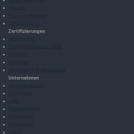
Vorteile
Raumvermietung
Schulungsorte
Zertifizierungen
Allgemeines
Zertifizierungstest - VUE
Certiport
Kryterion
Microsoft IT-Professionals
Unternehmen
Autorisierungen
Downloads
Jobs
Kooperationen
Philosophie
Referenzen
Team